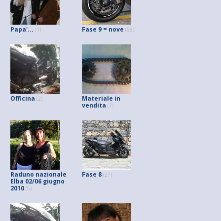
Papa'...
Fase 9 = nove
(1)
(58)
Officina
Materiale in
(2)
vendita
(7)
Raduno nazionale
Fase 8
(27)
Elba 02/06 giugno
2010
(5)