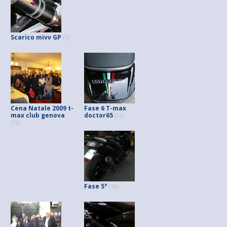
Scarico mivv GP
(1)
Cena Natale 2009 t-
Fase 6 T-max
max club genova
doctor65
(52)
(13)
Fase 5°
(10)