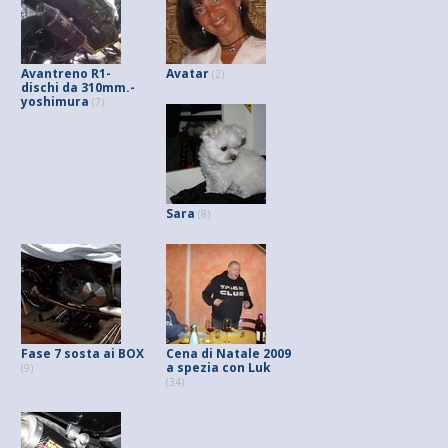
Avantreno R1-
Avatar
(2)
dischi da 310mm.-
yoshimura
(7)
Sara
(8)
Fase 7 sosta ai BOX
Cena di Natale 2009
a spezia con Luk
(9)
(34)