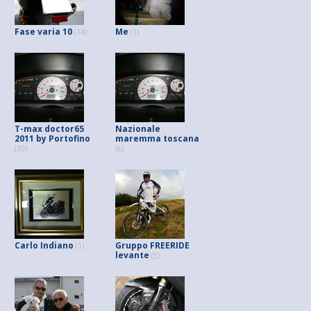
Fase varia 10
Me
(14)
(1)
T-max doctor65
Nazionale
2011 by Portofino
maremma toscana
(30)
(6)
Carlo Indiano
Gruppo FREERIDE
(1)
levante
(5)