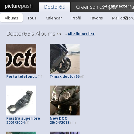
picture
push
Doctor65
Creer son compte!
Se connecter
Pu
Albums
Tous
Calendar
Profil
Favoris
Mail doctor
Doctor65's Albums
All albums list
-
Porta telefono..
T-max doctor65
(11)
(6)
Piastra superiore
New DOC
2001/2004
20/04/2018
(2)
(11)