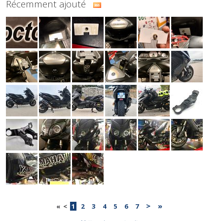
Récemment ajouté
>
»
«
<
1
2
3
4
5
6
7