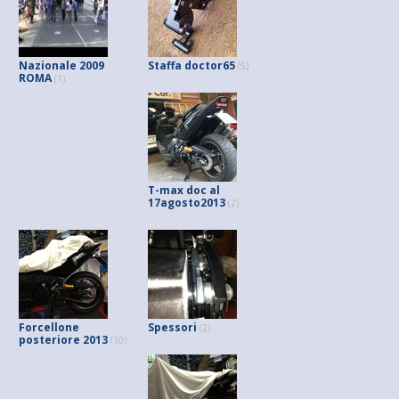
Nazionale 2009
Staffa doctor65
(5)
ROMA
(1)
T-max doc al
17agosto2013
(2)
Forcellone
Spessori
(2)
posteriore 2013
(10)