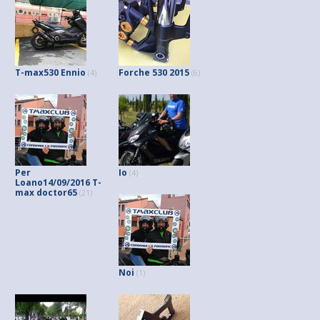
T-max530 Ennio
Forche 530 2015
(4)
(6)
Per
Io
(4)
Loano14/09/2016 T-
max doctor65
(21)
Noi
(1)