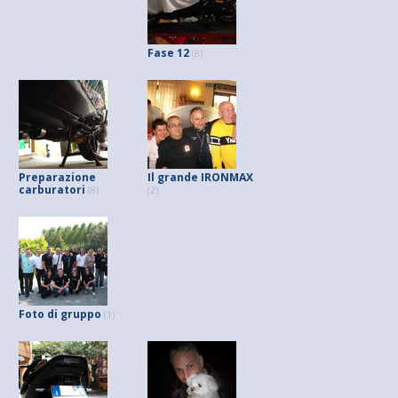
Fase 12
(8)
Preparazione
Il grande IRONMAX
carburatori
(8)
(2)
Foto di gruppo
(1)